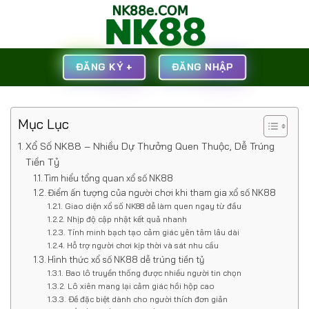
ĐĂNG KÝ +
ĐĂNG NHẬP
Mục Lục
Xổ Số NK88 – Nhiều Dự Thưởng Quen Thuộc, Dễ Trúng
Tiền Tỷ
Tìm hiểu tổng quan xổ số NK88
Điểm ấn tượng của người chơi khi tham gia xổ số NK88
Giao diện xổ số NK88 dễ làm quen ngay từ đầu
Nhịp độ cập nhật kết quả nhanh
Tính minh bạch tạo cảm giác yên tâm lâu dài
Hỗ trợ người chơi kịp thời và sát nhu cầu
Hình thức xổ số NK88 dễ trúng tiền tỷ
Bao lô truyền thống được nhiều người tin chọn
Lô xiên mang lại cảm giác hồi hộp cao
Đề đặc biệt dành cho người thích đơn giản