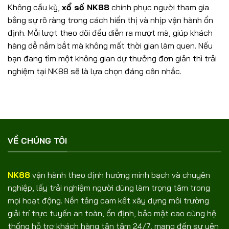
Không cầu kỳ,
xổ số NK88
chinh phục người tham gia
bằng sự rõ ràng trong cách hiển thị và nhịp vận hành ổn
định. Mỗi lượt theo dõi đều diễn ra mượt mà, giúp khách
hàng dễ nắm bắt mà không mất thời gian làm quen. Nếu
bạn đang tìm một không gian dự thưởng đơn giản thì trải
nghiệm tại NK88 sẽ là lựa chọn đáng cân nhắc.
VỀ CHÚNG TÔI
NK88
vận hành theo định hướng minh bạch và chuyên
nghiệp, lấy trải nghiệm người dùng làm trọng tâm trong
mọi hoạt động. Nền tảng cam kết xây dựng môi trường
giải trí trực tuyến an toàn, ổn định, bảo mật cao cùng hệ
thống hỗ trợ khách hàng tận tâm 24/7, mang đến sự yên