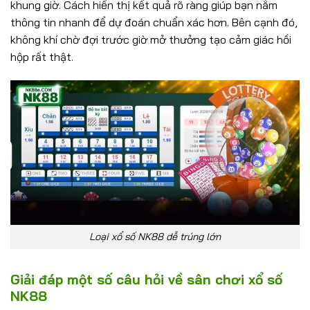
khung giờ. Cách hiển thị kết quả rõ ràng giúp bạn nắm
thông tin nhanh để dự đoán chuẩn xác hơn. Bên cạnh đó,
không khí chờ đợi trước giờ mở thưởng tạo cảm giác hồi
hộp rất thật.
Loại xổ số NK88 dễ trúng lớn
Giải đáp một số câu hỏi về sân chơi xổ số
NK88