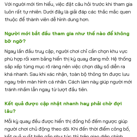
Với người mới tìm hiểu, việc đặt câu hỏi trước khi tham gia
luôn rất tự nhiên. Dưới đây là giải đáp các thắc mắc quen
thuộc để thành viên dễ hình dung hơn.
Người mới bắt đầu tham gia như thế nào để không
bỡ ngỡ?
Ngay lần đầu truy cập, người chơi chỉ cần chọn khu vực
phù hợp rồi xem bảng hiển thị kỳ quay đang mở. Hệ thống
sắp xếp từng mục rõ ràng nên việc chọn dãy số diễn ra
khá nhanh. Sau khi xác nhận, toàn bộ thông tin được lưu
ngay trên màn hình cá nhân. Cách làm này giúp người mới
tránh nhầm lẫn ngay từ lượt đầu tiên.
Kết quả được cập nhật nhanh hay phải chờ đợi
lâu?
Mỗi kỳ quay đều được hiển thị đồng hồ đếm ngược giúp
người chơi chủ động theo dõi. Khi đến thời điểm công bố,
kết quả xuất hiện gần như tức thì trên giao diện chính.