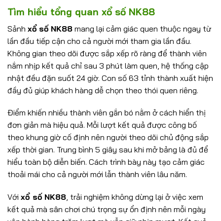
Tìm hiểu tổng quan xổ số NK88
Sảnh
xổ
số
NK88
mang lại cảm giác quen thuộc ngay từ
lần đầu tiếp cận cho cả người mới tham gia lần đầu.
Không gian theo dõi được sắp xếp rõ ràng để thành viên
nắm nhịp kết quả chỉ sau 3 phút làm quen, hệ thống cập
nhật đều đặn suốt 24 giờ. Con số 63 tỉnh thành xuất hiện
đầy đủ giúp khách hàng dễ chọn theo thói quen riêng.
Điểm khiến nhiều thành viên gắn bó nằm ở cách hiển thị
đơn giản mà hiệu quả. Mỗi lượt kết quả được công bố
theo khung giờ cố định nên người theo dõi chủ động sắp
xếp thời gian. Trung bình 5 giây sau khi mở bảng là đủ để
hiểu toàn bộ diễn biến. Cách trình bày này tạo cảm giác
thoải mái cho cả người mới lẫn thành viên lâu năm.
Với
xổ số
NK88
, trải nghiệm không dừng lại ở việc xem
kết quả mà sân chơi chú trọng sự ổn định nên mỗi ngày