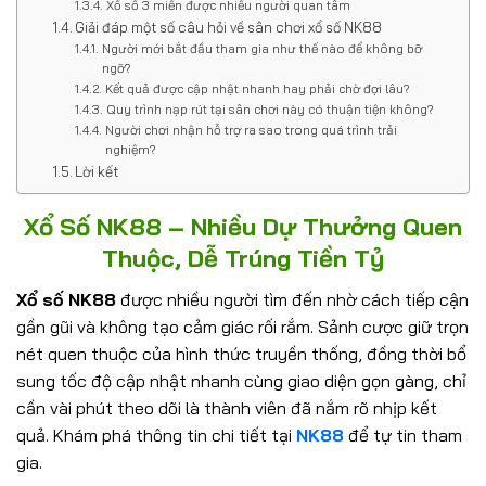
Xổ số 3 miền được nhiều người quan tâm
Giải đáp một số câu hỏi về sân chơi xổ số NK88
Người mới bắt đầu tham gia như thế nào để không bỡ
ngỡ?
Kết quả được cập nhật nhanh hay phải chờ đợi lâu?
Quy trình nạp rút tại sân chơi này có thuận tiện không?
Người chơi nhận hỗ trợ ra sao trong quá trình trải
nghiệm?
Lời kết
Xổ Số NK88 – Nhiều Dự Thưởng Quen
Thuộc, Dễ Trúng Tiền Tỷ
Xổ
số
NK88
được nhiều người tìm đến nhờ cách tiếp cận
gần gũi và không tạo cảm giác rối rắm. Sảnh cược giữ trọn
nét quen thuộc của hình thức truyền thống, đồng thời bổ
sung tốc độ cập nhật nhanh cùng giao diện gọn gàng, chỉ
cần vài phút theo dõi là thành viên đã nắm rõ nhịp kết
quả. Khám phá thông tin chi tiết tại
NK88
để tự tin tham
gia.